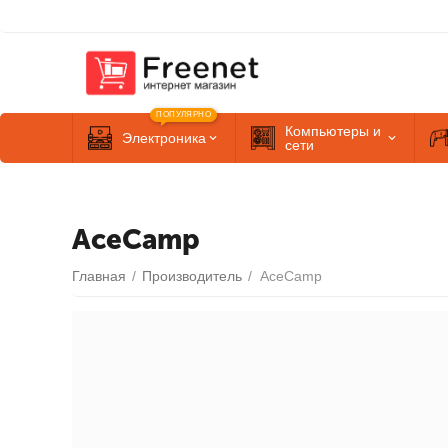
ПОПУЛЯРНО
Компьютеры и
Электроника
сети
AceCamp
Главная
/
Производитель
/
AceCamp