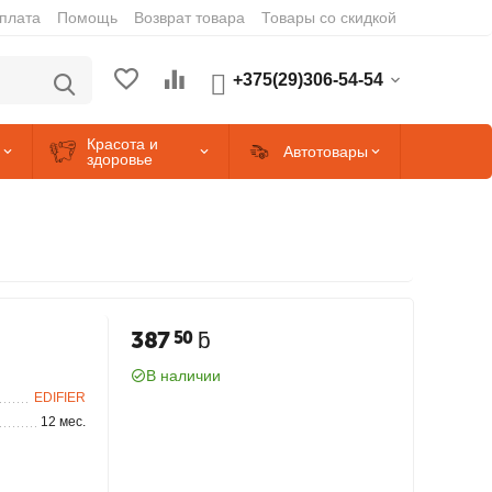
оплата
Помощь
Возврат товара
Товары со скидкой
+375(29)306-54-54
Красота и
Автотовары
здоровье
387
ƃ
50
В наличии
EDIFIER
12 мес.