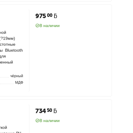
975
ƃ
00
В наличии
ной
(?19мм)
стотные
ы Bluetooth
для
венный
чёрный
МДФ
734
ƃ
50
В наличии
ткой