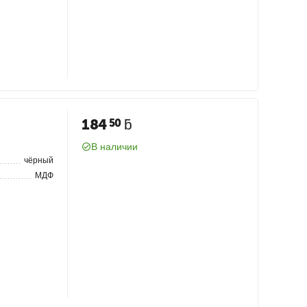
184
ƃ
50
В наличии
чёрный
МДФ