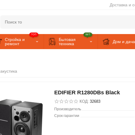
Доставка и 
ТОП
ХИТ
Стройка и
Бытовая
Дом и дача
ремонт
техника
акустика
EDIFIER R1280DBs Black
КОД:
32683
Производитель
Срок гарантии