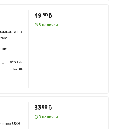
49
ƃ
50
В наличии
ромкости на
ения
ения
чёрный
пластик
33
ƃ
00
В наличии
 через USB-