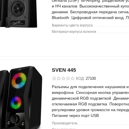
сигнала (DSP) Bi-Amping: раздельное у
и НЧ каналов Высококачественный купо
динамик Беспроводная передача сигна
Bluetooth Цифровой оптический вход П
Варианты цвета корпуса
Материал корпуса колонок
SVEN 445
КОД:
27100
Разъемы для подключения наушников и
микрофона Сенсорная кнопка управле
динамической RGB подсветкой Динами
отключаемая RGB подсветка Поворотна
регулировки уровня громкости на пере
Питание через порт USB
Производитель