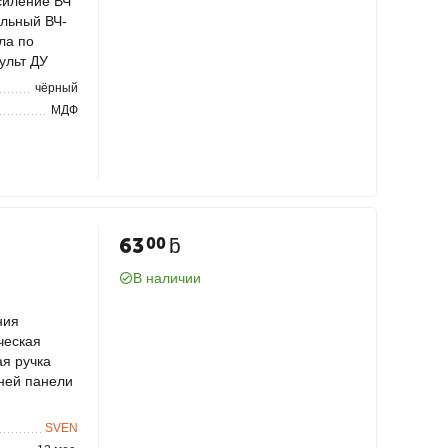
силение ВЧ
льный ВЧ-
ла по
ульт ДУ
чёрный
МДФ
63
ƃ
00
В наличии
ния
ческая
я ручка
дней панели
SVEN