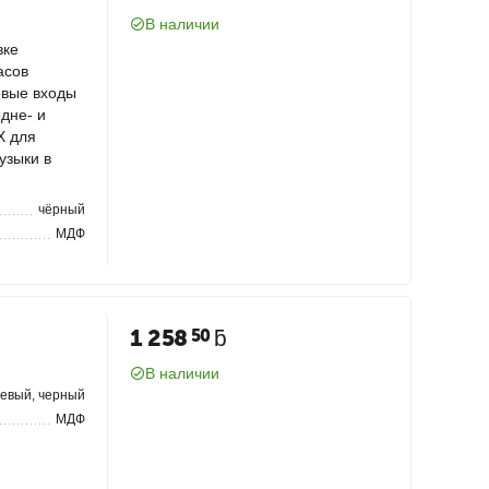
В наличии
овке
басов
овые входы
дне- и
X для
узыки в
чёрный
МДФ
1 258
ƃ
50
В наличии
невый, черный
МДФ