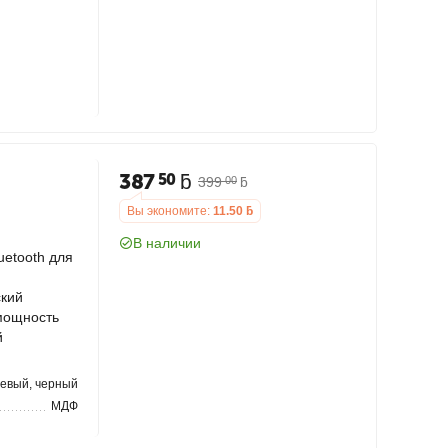
387
ƃ
50
399
ƃ
00
Вы экономите:
11.50
ƃ
В наличии
etooth для
я
ский
мощность
й
невый, черный
МДФ