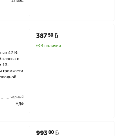
12 мес.
387
ƃ
50
В наличии
тью 42 Вт
-класса с
 13-
 громкости
роводной
чёрный
МДФ
993
ƃ
00