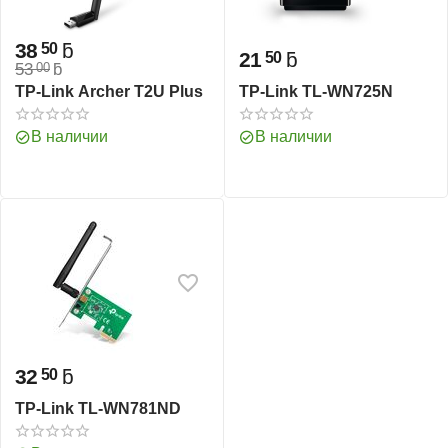
38
ƃ
50
21
ƃ
50
53
ƃ
00
TP-Link Archer T2U Plus
TP-Link TL-WN725N
В наличии
В наличии
32
ƃ
50
TP-Link TL-WN781ND