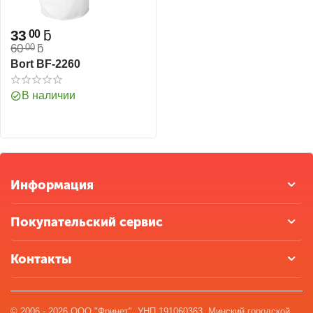
33
ƃ
00
60
ƃ
00
Bort BF-2260
В наличии
Информация
Покупательский сервис
Контакты
© 2006 - 2026 ООО "Фринет". УНП 191060363. Минский городской