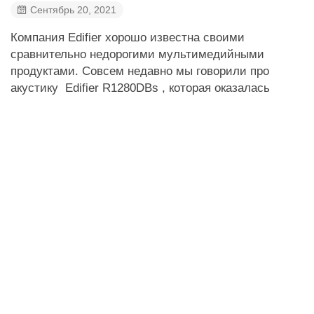
Сентябрь 20, 2021
Компания Edifier хорошо известна своими
сравнительно недорогими мультимедийными
продуктами. Совсем недавно мы говорили про
акустику Edifier R1280DBs , которая оказалась
весьма достойным представителем своего класса
устройств. Но бюджетные колонки уже много лет не
являются единственным направлением работы
производителя, есть у него в линейке решения...
Читать дальше
Комментарии