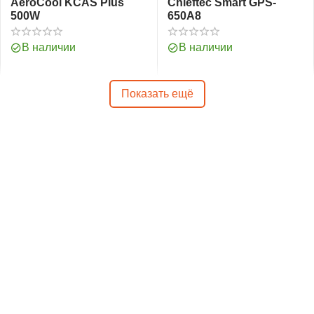
AeroCool KCAS Plus
Chieftec Smart GPS-
500W
650A8
В наличии
В наличии
Показать ещё
Информация
Покупательский сервис
Контакты
© 2006 - 2026 ООО "Фринет". УНП 191060363. Минский городской