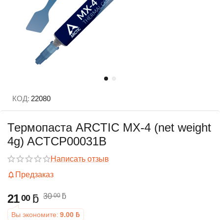
КОД:
22080
Термопаста ARCTIC MX-4 (net weight
4g) ACTCP00031B
Написать отзыв
Предзаказ
21
ƃ
30
ƃ
00
00
Вы экономите:
9.00
ƃ