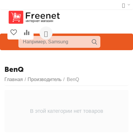
BenQ
Главная
/
Производитель
/
BenQ
В этой категории нет товаров