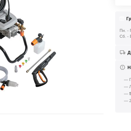
Гр
Пн. - 
Сб. -
Д
Н
— Г
— Л
—
— 2