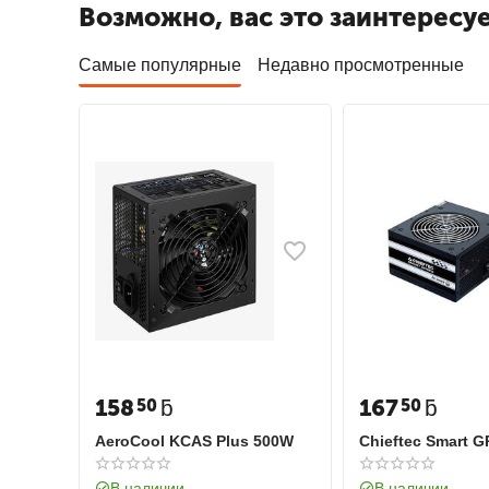
Возможно, вас это заинтересу
Самые популярные
Недавно просмотренные
158
ƃ
167
ƃ
50
50
AeroCool KCAS Plus 500W
Chieftec Smart 
В наличии
В наличии