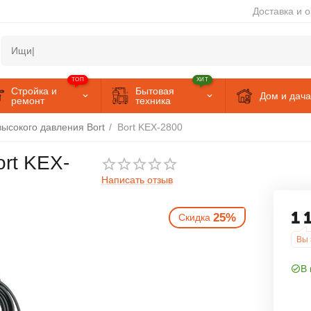
Доставка и 
ТОП
ХИТ
Стройка и
Бытовая
Дом и дача
ремонт
техника
ысокого давления Bort
/
Bort KEX-2800
rt KEX-
Написать отзыв
25%
Скидка
1 
Вы 
В