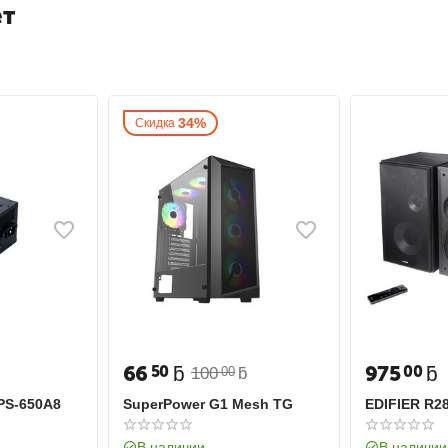
ет
34%
Скидка
66
ƃ
975
ƃ
50
00
100
ƃ
00
GPS-650A8
SuperPower G1 Mesh TG
EDIFIER R2
В наличии
В наличии