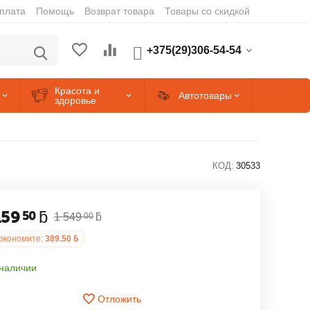
оплата
Помощь
Возврат товара
Товары со скидкой
+375(29)306-54-54
Красота и
Автотовары
здоровье
КОД:
30533
159
ƃ
50
1 549
ƃ
00
экономите:
389.50
ƃ
 наличии
Отложить