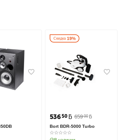
19%
Скидка
536
ƃ
50
659
ƃ
00
850DB
Bort BDR-5000 Turbo
В наличии