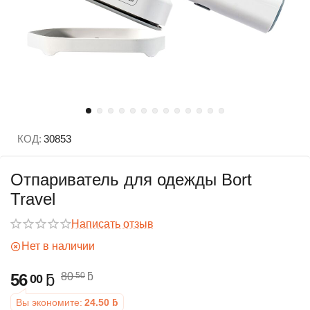
КОД:
30853
Отпариватель для одежды Bort
Travel
Написать отзыв
Нет в наличии
56
ƃ
80
ƃ
50
00
Вы экономите:
24.50
ƃ