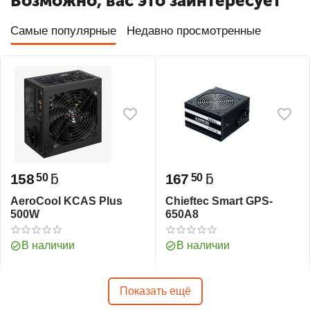
Возможно, вас это заинтересует
Самые популярные
Недавно просмотренные
158
ƃ
167
ƃ
50
50
AeroCool KCAS Plus
Chieftec Smart GPS-
500W
650A8
В наличии
В наличии
Показать ещё