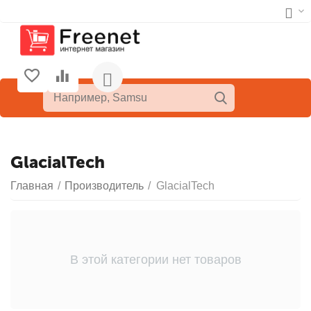
GlacialTech
Главная
/
Производитель
/
GlacialTech
В этой категории нет товаров