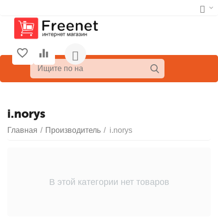
i.norys
Главная
/
Производитель
/
i.norys
В этой категории нет товаров