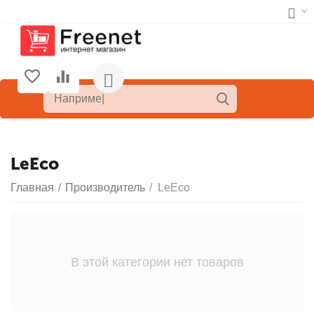
LeEco
Главная
/
Производитель
/
LeEco
В этой категории нет товаров