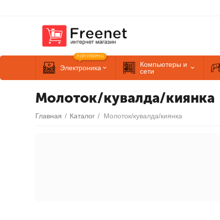
ПОПУЛЯРНО
Компьютеры и
Электроника
сети
Молоток/кувалда/киянка
Главная
/
Каталог
/
Молоток/кувалда/киянка