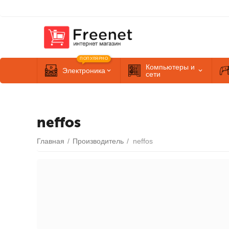
ПОПУЛЯРНО
Компьютеры и
Электроника
сети
neffos
Главная
/
Производитель
/
neffos