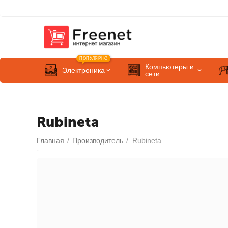
ПОПУЛЯРНО
Компьютеры и
Электроника
сети
Rubineta
Главная
/
Производитель
/
Rubineta