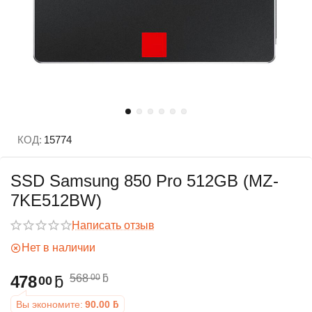
КОД:
15774
SSD Samsung 850 Pro 512GB (MZ-
7KE512BW)
Написать отзыв
Нет в наличии
478
ƃ
568
ƃ
00
00
Вы экономите:
90.00
ƃ