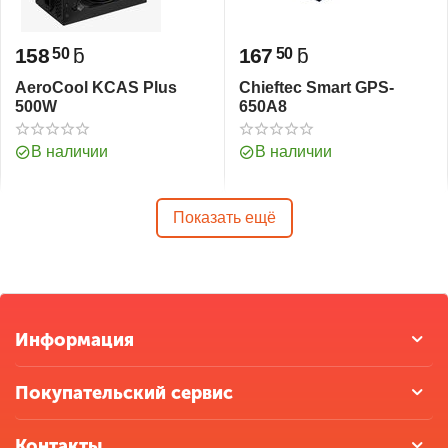
158
ƃ
167
ƃ
50
50
AeroCool KCAS Plus
Chieftec Smart GPS-
500W
650A8
В наличии
В наличии
Показать ещё
Информация
Покупательский сервис
Контакты