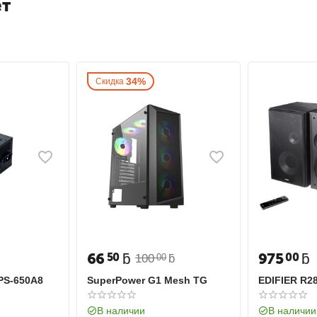
ет
34%
Скидка
66
ƃ
975
ƃ
50
00
100
ƃ
00
GPS-650A8
SuperPower G1 Mesh TG
EDIFIER R2
В наличии
В наличии