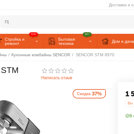
Доставка и 
ТОП
ХИТ
Стройка и
Бытовая
Дом и дача
ремонт
техника
йны
/
Кухонные комбайны SENCOR
/
SENCOR STM 8970
 STM
Написать отзыв
37%
Скидка
1 
Вы 
В