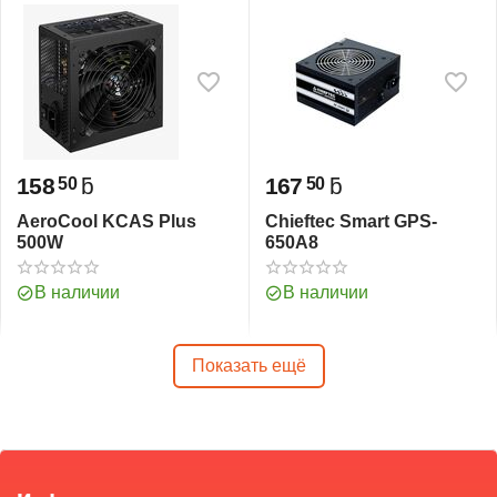
158
ƃ
167
ƃ
50
50
AeroCool KCAS Plus
Chieftec Smart GPS-
500W
650A8
В наличии
В наличии
Показать ещё