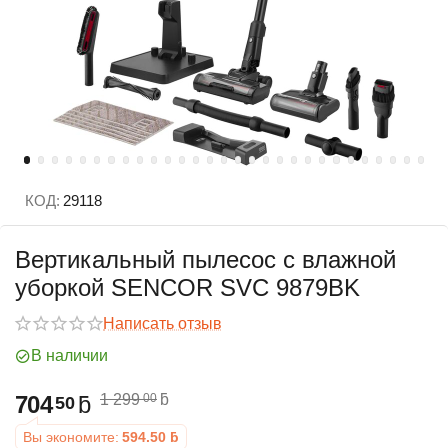
КОД:
29118
Вертикальный пылесос с влажной
уборкой SENCOR SVC 9879BK
Написать отзыв
В наличии
704
ƃ
1 299
ƃ
00
50
Вы экономите:
594.50
ƃ