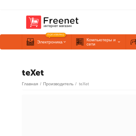
ПОПУЛЯРНО
Компьютеры и
Электроника
сети
teXet
Главная
/
Производитель
/
teXet