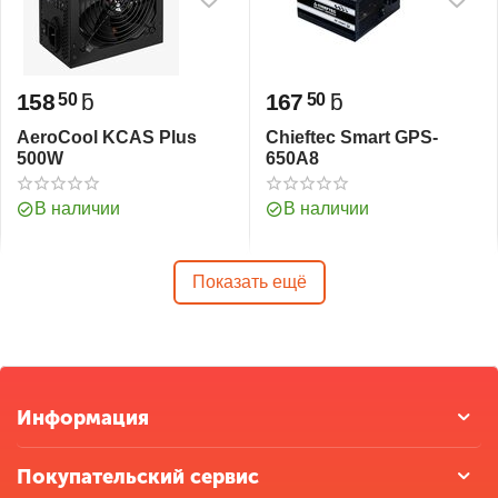
158
ƃ
167
ƃ
50
50
AeroCool KCAS Plus
Chieftec Smart GPS-
500W
650A8
В наличии
В наличии
Показать ещё
Информация
Покупательский сервис