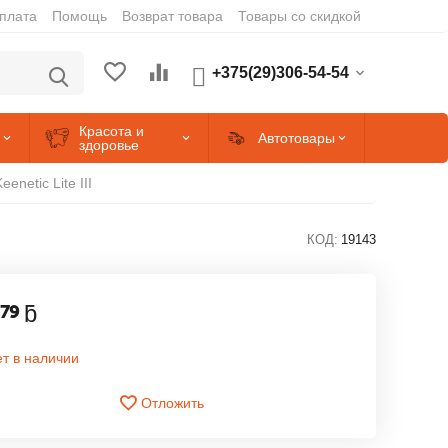
оплата
Помощь
Возврат товара
Товары со скидкой
+375(29)306-54-54
Красота и
Автотовары
здоровье
eenetic Lite III
КОД:
19143
ƃ
79
т в наличии
Отложить