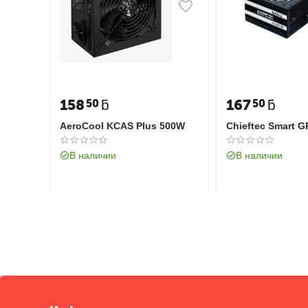
158
ƃ
167
ƃ
50
50
AeroCool KCAS Plus 500W
Chieftec Smart 
В наличии
В наличии