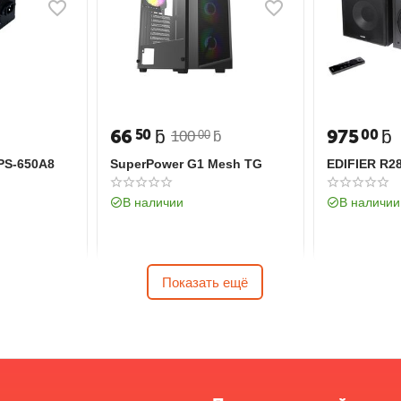
66
ƃ
975
ƃ
50
00
100
ƃ
00
GPS-650A8
SuperPower G1 Mesh TG
EDIFIER R2
В наличии
В наличии
Показать ещё