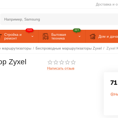
Доставка и 
ТОП
ХИТ
Стройка и
Бытовая
Дом и дача
ремонт
техника
е маршрутизаторы
/
Беспроводные маршрутизаторы Zyxel
/
Zyxel K
р Zyxel
Написать отзыв
71
Не