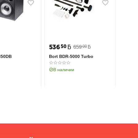
536
ƃ
50
659
ƃ
00
850DB
Bort BDR-5000 Turbo
В наличии