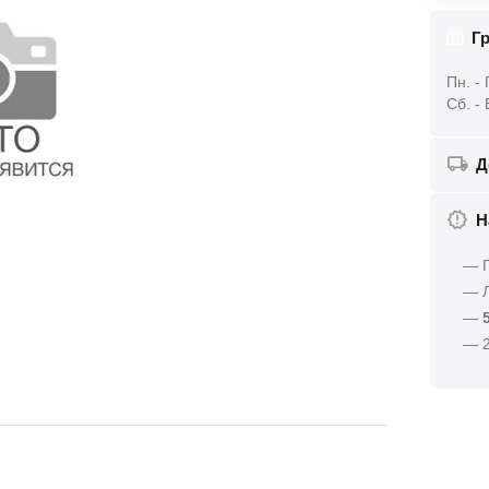
Гр
Пн. - 
Сб. -
Д
Н
— Г
— Л
—
— 2