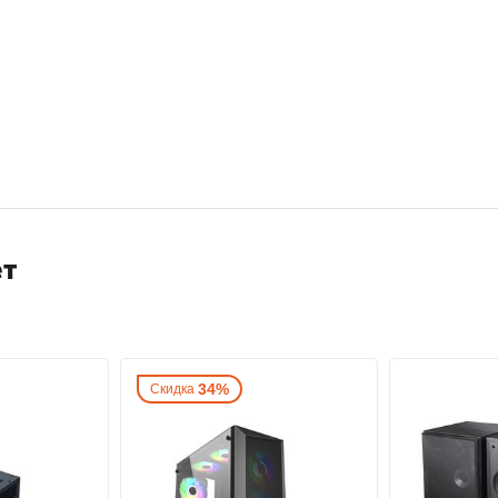
ет
34%
Скидка