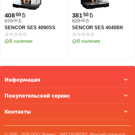
408
ƃ
381
ƃ
00
50
679
ƃ
629
ƃ
00
00
SENCOR SES 4090SS
SENCOR SES 4040BK
В наличии
В наличии
Информация
Покупательский сервис
Контакты
© 2006 - 2026 ООО "Фринет". УНП 191060363. Минский городской